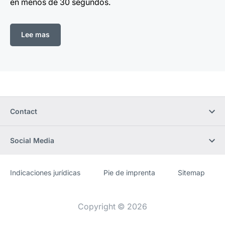
en menos de 30 segundos.
Lee mas
Contact
Social Media
Indicaciones jurídicas
Pie de imprenta
Sitemap
Sitio
[Website
web
information]
Copyright © 2026