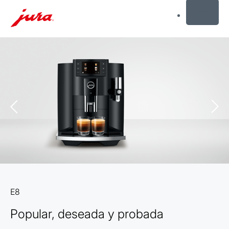
MENU
Saltar
a
el
contenido
Saltar
a
la
búsqueda
E8
Popular, deseada y probada