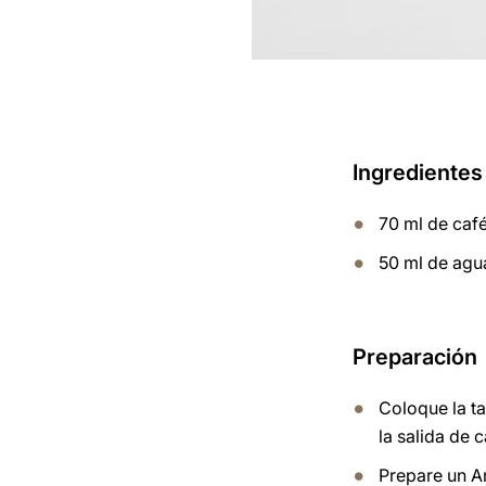
Ingredientes
70 ml de caf
50 ml de agu
Preparación
Coloque la t
la salida de c
Prepare un A