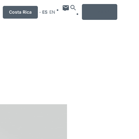
MENU
Costa Rica
-
ES
EN