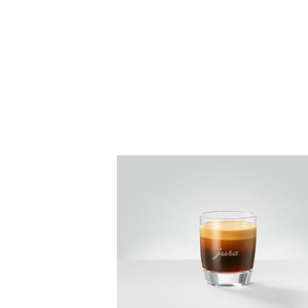
la
receta