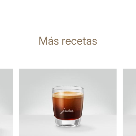
Más recetas
la
la
receta
recet