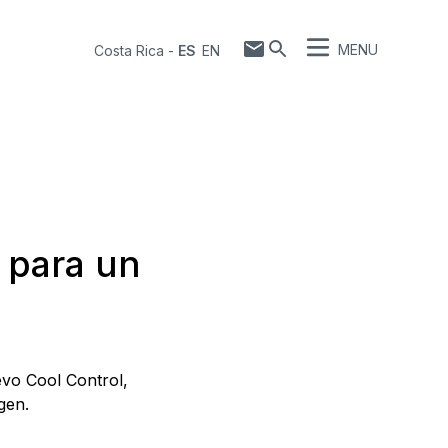
MENU
Costa Rica
-
ES
EN
l para un
evo Cool Control,
gen.