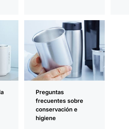
más
información
da
Preguntas
frecuentes sobre
a
conservación e
higiene