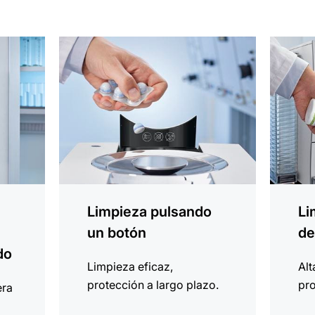
más
más
información
informa
Limpieza pulsando
Li
un botón
de
do
Limpieza eficaz,
Alt
protección a largo plazo.
pro
era