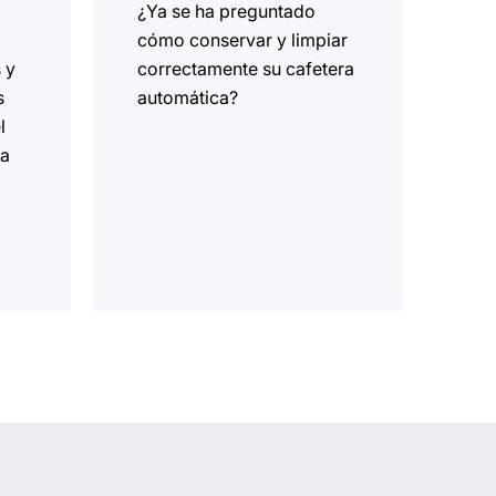
,
¿Ya se ha preguntado
cómo conservar y limpiar
 y
correctamente su cafetera
s
automática?
l
ta