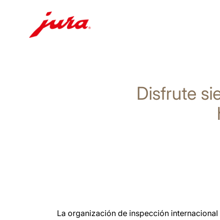
Saltar
a
el
Disfrute s
contenido
Saltar
a
la
búsqueda
La organización de inspección internaciona