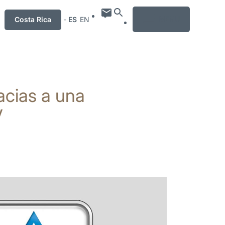
MENU
Costa Rica
-
ES
EN
acias a una
V