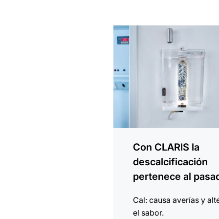
más
información
Con CLARIS la
descalcificación
pertenece al pasa
Cal: causa averías y alt
el sabor.