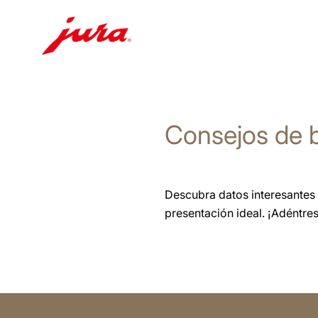
Saltar
a
el
Consejos de b
contenido
Saltar
a
la
Descubra datos interesantes 
búsqueda
presentación ideal. ¡Adéntre