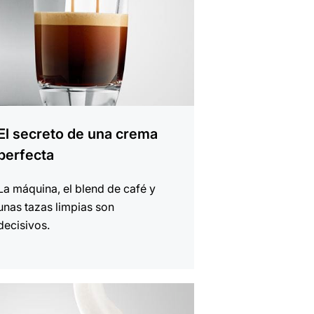
El secreto de una crema
perfecta
La máquina, el blend de café y
unas tazas limpias son
decisivos.
r