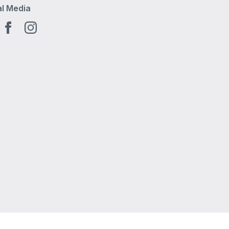
al Media
tube
Facebook
Instagram