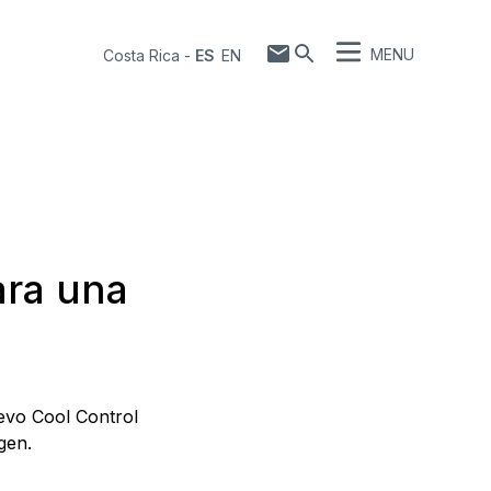
MENU
Costa Rica
-
ES
EN
ara una
uevo Cool Control
gen.