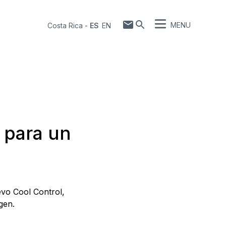
MENU
Costa Rica
-
ES
EN
l para un
evo Cool Control,
gen.