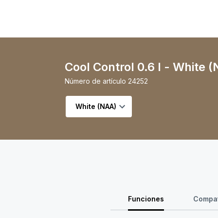
Cool Control 0.6 l - White 
Número de artículo
24252
Seleccionar variante
Funciones
Compat