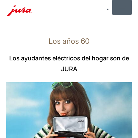
MENU
Saltar
a
Los años 60
el
contenido
Saltar
Los ayudantes eléctricos del hogar son de
a
JURA
la
búsqueda