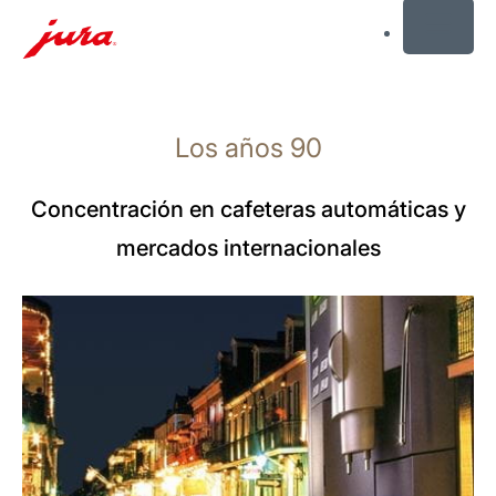
MENU
Saltar
a
Los años 90
el
contenido
Saltar
Concentración en cafeteras automáticas y
a
mercados internacionales
la
búsqueda