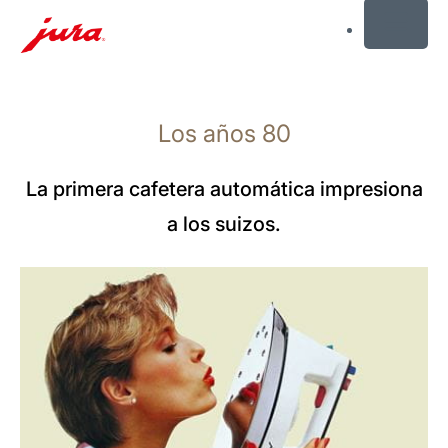
MENU
Saltar
a
Los años 80
el
contenido
Saltar
La primera cafetera automática impresiona
a
a los suizos.
la
búsqueda